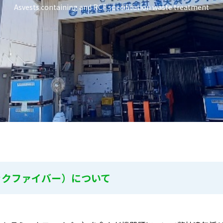
Asvests containing and RCF specification waste treatment
ックファイバー）について