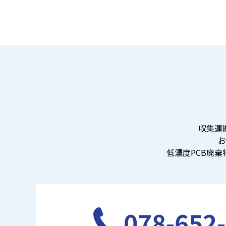
収集運
お
低濃度PCB廃
078-652