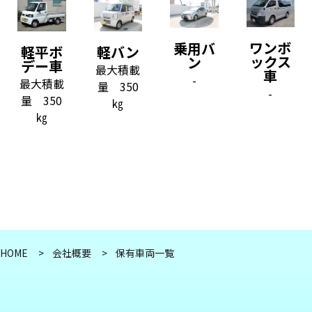
ワンボ
乗用バ
軽平ボ
軽バン
ックス
ン
デー車
最大積載
車
-
最大積載
量 350
-
量 350
㎏
㎏
HOME
会社概要
保有車両一覧