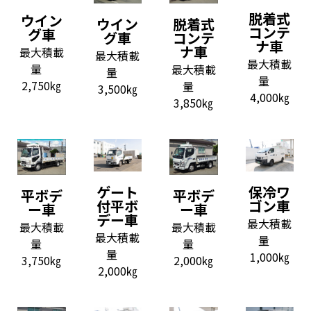
脱着式
ウイン
ウイン
脱着式
コンテ
グ車
グ車
コンテ
ナ車
ナ車
最大積載
最大積載
最大積載
量
最大積載
量
量
2,750㎏
量
3,500㎏
4,000㎏
3,850㎏
ゲート
保冷ワ
平ボデ
平ボデ
付平ボ
ゴン車
ー車
ー車
デー車
最大積載
最大積載
最大積載
最大積載
量
量
量
量
1,000㎏
3,750㎏
2,000㎏
2,000㎏