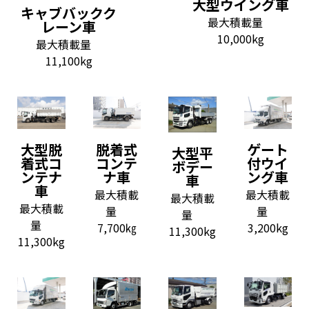
大型ウイング車
キャブバックク
最大積載量
レーン車
10,000kg
最大積載量
11,100kg
大型脱
脱着式
ゲート
大型平
着式コ
コンテ
付ウイ
ボデー
ンテナ
ナ車
ング車
車
車
最大積載
最大積載
最大積載
最大積載
量
量
量
量
7,700㎏
3,200kg
11,300kg
11,300kg