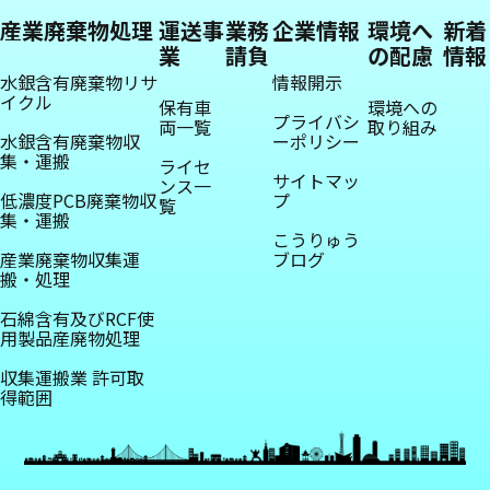
産業廃棄物処理
運送事
業務
企業情報
環境へ
新着
業
請負
の配慮
情報
水銀含有廃棄物リサ
情報開示
イクル
保有車
環境への
プライバシ
両一覧
取り組み
水銀含有廃棄物収
ーポリシー
集・運搬
ライセ
サイトマッ
ンス一
低濃度PCB廃棄物収
プ
覧
集・運搬
こうりゅう
産業廃棄物収集運
ブログ
搬・処理
石綿含有及びRCF使
用製品産廃物処理
収集運搬業 許可取
得範囲