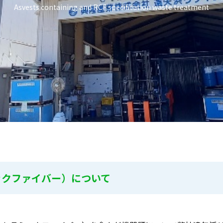
Asvests containing and RCF specification waste treatment
ックファイバー）について